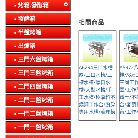
烤箱.發酵箱
發酵箱
相關商品
半盤烤箱
出爐架
三門六盤烤箱
A6294三口水槽
A597
三門三盤烤箱
厚/三口水槽/三
檯//8尺
槽水槽/厚料水
三層工作
二門四盤烤箱
槽/大型水槽/手
臺/工作
工水槽/極厚料不
鐵桌/不
二門二盤烤箱
銹鋼工作台/廚房
台/客製
專用水槽/流理槽
台/工作
一門二盤烤箱
一門一盤烤箱