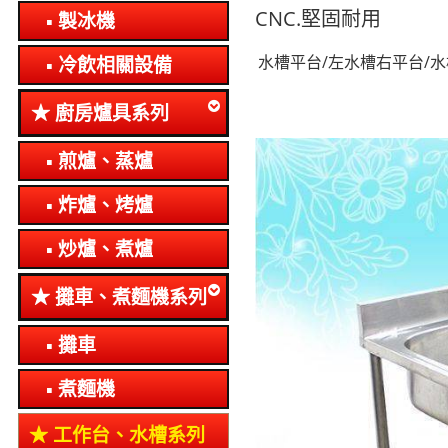
CNC.堅固耐用
製冰機
水槽平台/左水槽右平台/水
冷飲相關設備
廚房爐具系列
煎爐、蒸爐
炸爐、烤爐
炒爐、煮爐
攤車、煮麵機系列
攤車
煮麵機
工作台、水槽系列