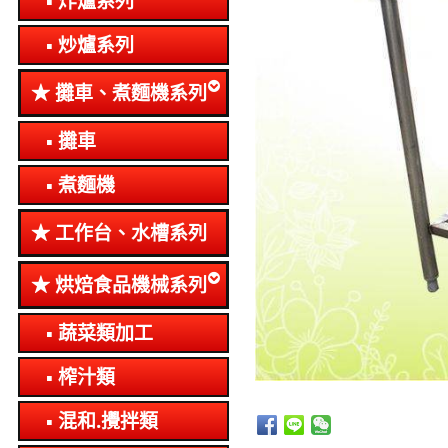
炸爐系列
炒爐系列
攤車、煮麵機系列
攤車
煮麵機
工作台、水槽系列
烘焙食品機械系列
蔬菜類加工
榨汁類
混和.攪拌類