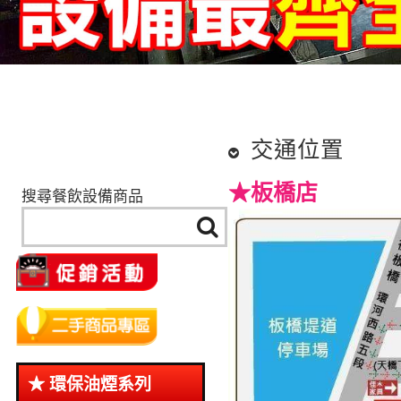
交通位置
★板橋店
搜尋餐飲設備商品
環保油煙系列